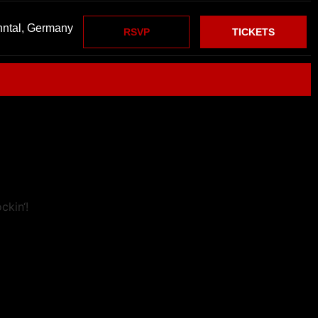
nntal, Germany
RSVP
TICKETS
ckin‘!