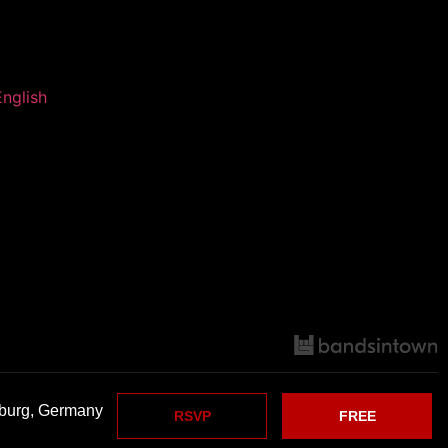
English
burg, Germany
RSVP
FREE