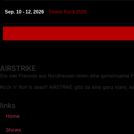
Sep. 10 - 12, 2026
Sinner Rock 2026
AIRSTRIKE
Die vier Freunde aus Nordhessen teilen eine gemeinsame Pa
Rock ‘n’ Roll Is dead?
AIRSTRIKE gibt da eine ganz klare, l
links
Home
Shows