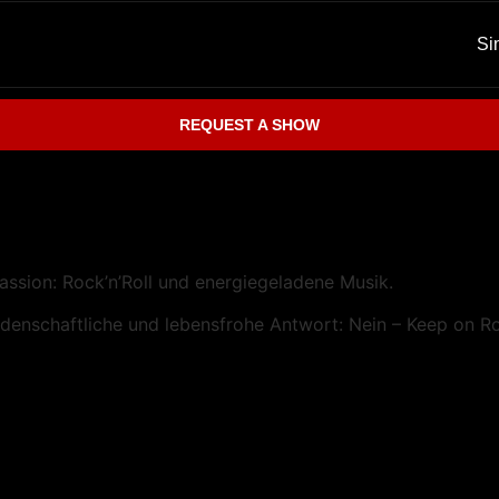
Si
REQUEST A SHOW
ssion: Rock’n’Roll und energiegeladene Musik.
eidenschaftliche und lebensfrohe Antwort: Nein – Keep on Ro